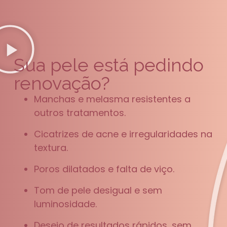
Sua pele está pedindo
renovação?
Manchas e melasma resistentes a
outros tratamentos.
Cicatrizes de acne e irregularidades na
textura.
Poros dilatados e falta de viço.
Tom de pele desigual e sem
luminosidade.
Desejo de resultados rápidos, sem