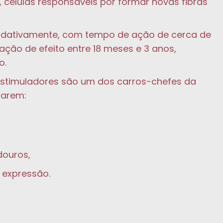
, células responsáveis por formar novas fibras
adativamente, com tempo de ação de cerca de
ção de efeito entre 18 meses e 3 anos,
o.
ioestimuladores são um dos carros-chefes da
iarem:
douros,
 expressão.