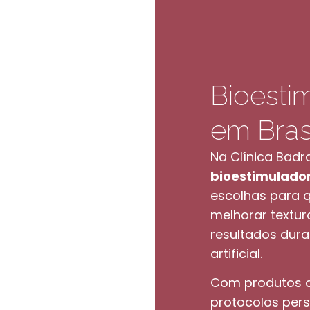
Bioesti
em Brasí
Na Clínica Bad
bioestimulado
escolhas para q
melhorar textur
resultados dura
artificial.
Com produtos de
protocolos pers