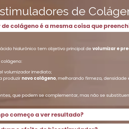
stimuladores de Coláge
or de colágeno é a mesma coisa que preenc
ido hialurônico tem objetivo principal de
volumizar e pr
 colágeno:
l volumizador imediato;
a produzir
novo colágeno
, melhorando firmeza, densidade 
entes, que podem se complementar, mas não se substitue
mpo começo a ver resultado?