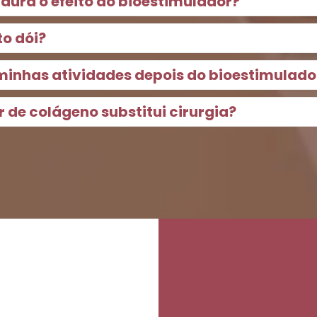
dura o efeito do bioestimulador?
o dói?
 minhas atividades depois do bioestimulado
r de colágeno substitui cirurgia?