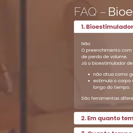
FAQ –
Bioe
1. Bioestimulad
Não.
O preenchimento com ác
de perda de volume.
Já o bioestimulador de
não atua como ge
estimula o corpo 
longo do tempo.
São ferramentas difer
2. Em quanto te