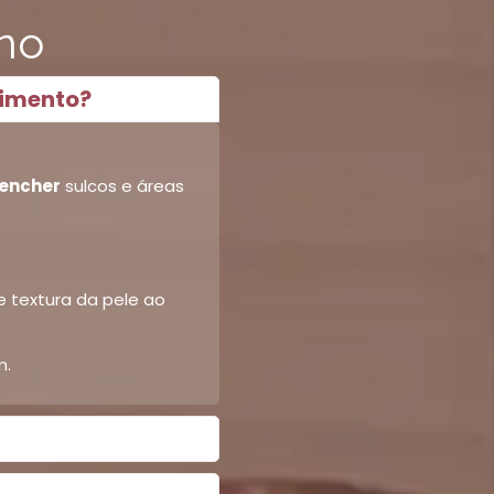
no
himento?
eencher
sulcos e áreas
e textura da pele ao
m.