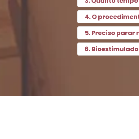
3. Quanto tempo 
4. O procediment
5. Preciso parar
6. Bioestimulado