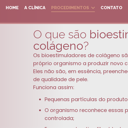
HOME
A CLÍNICA
PROCEDIMENTOS
CONTATO
O que são
bioest
colágeno
?
Os bioestimuladores de colágeno sã
próprio organismo a produzir novo c
Eles não são, em essência, preench
de qualidade de pele.
Funciona assim:
Pequenas partículas do produto
O organismo reconhece essas pa
controlada;