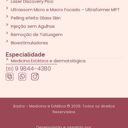
Laser Discovery Pico
Ultrassom Micro e Macro Focado – Ultraformer MPT
Pelling efeito Glass Skin
Injeção sem Agulhas
Remoção de Tatuagem
Bioestimuladores
Especialidade
Medicina Estética e dermatológica.
9 9844-4380
(61)
Badra – Medicina e Estética ©
2026
. Todos os direitos
Reservados.
Desenvolvido e assistido por: