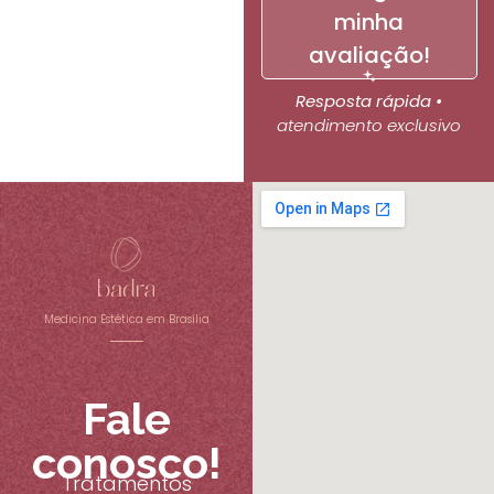
minha
avaliação!
Resposta rápida •
atendimento exclusivo
Medicina Estética em Brasília
Fale
conosco!
Tratamentos